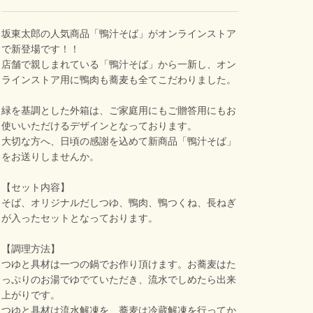
坂東太郎の人気商品「鴨汁そば」がオンラインストア
で新登場です！！
店舗で親しまれている「鴨汁そば」から一新し、オン
ラインストア用に鴨肉も蕎麦も全てこだわりました。
緑を基調とした外箱は、ご家庭用にもご贈答用にもお
使いいただけるデザインとなっております。
大切な方へ、日頃の感謝を込めて新商品「鴨汁そば」
をお送りしませんか。
【セット内容】
そば、オリジナルだしつゆ、鴨肉、鴨つくね、長ねぎ
が入ったセットとなっております。
【調理方法】
つゆと具材は一つの鍋でお作り頂けます。お蕎麦はた
っぷりのお湯でゆでていただき、流水でしめたら出来
上がりです。
つゆと具材は流水解凍を、蕎麦は冷蔵解凍を行ってか