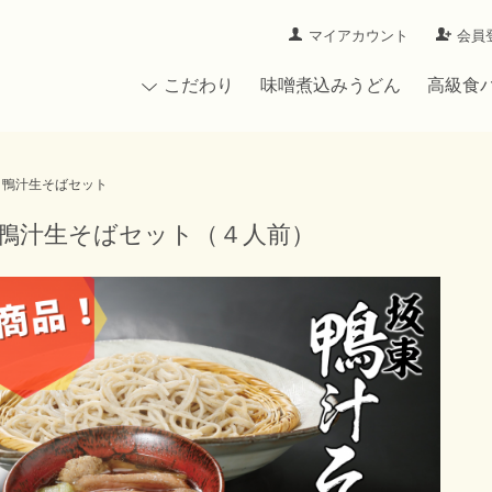
マイアカウント
会員
こだわり
味噌煮込みうどん
高級食
鴨汁生そばセット
鴨汁生そばセット（４人前）