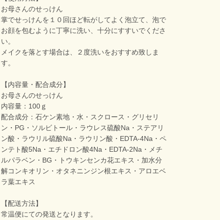
お母さんのせっけん
掌でせっけんを１０回ほど転がしてよく泡立て、泡で
お顔を包むように丁寧に洗い、十分にすすいでくださ
い。
メイクを落とす場合は、２度洗いをおすすめ致しま
す。
【内容量・配合成分】
お母さんのせっけん
内容量：100ｇ
配合成分：石ケン素地・水・スクロース・グリセリ
ン・PG・ソルビトール・ラウレス硫酸Na・ステアリ
ン酸・ラウリル硫酸Na・ラウリン酸・EDTA-4Na・ペ
ンテト酸5Na・エチドロン酸4Na・EDTA-2Na・メチ
ルパラベン・BG・トウキンセンカ花エキス・加水分
解コンキオリン・オタネニンジン根エキス・アロエベ
ラ葉エキス
【配送方法】
常温便にての発送となります。