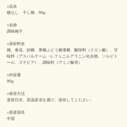
○品名
種なし 干し梅 90g
○名称
調味梅干
○原材料名
梅、食塩、砂糖、果糖ぶどう糖液糖、酸味料（クエン酸）、甘
味料（アスパルテーム・L-フェニルアラニン化合物、ソルビト
ール、ステビア）、調味料（アミノ酸等）
○内容量
90g
○保存方法
直射日光、高温多湿を避け、保存してください。
○原産国名
中国