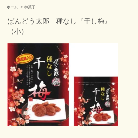
ホーム
>
御菓子
ばんどう太郎 種なし『干し梅』
（小）